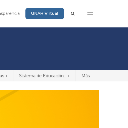
nsparencia
UNAH Virtual
cas
Sistema de Educación...
Más
+
+
+