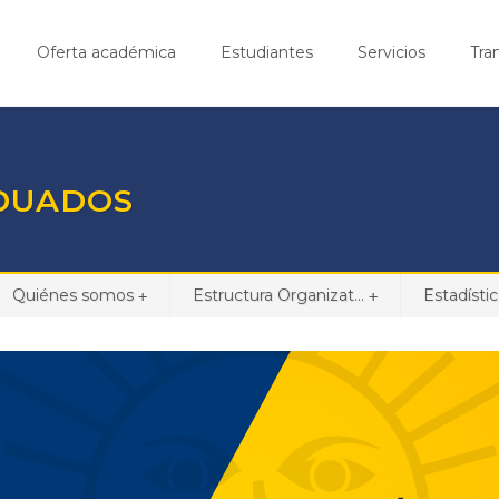
Oferta académica
Estudiantes
Servicios
Tra
ADUADOS
Quiénes somos
Estructura Organizat...
Estadísti
+
+