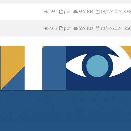
459
pdf
557 KB
18/12/2024 3:
466
pdf
559 KB
18/12/2024 3: