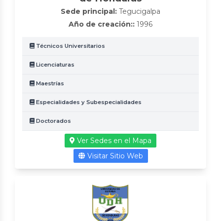
Sede principal:
Tegucigalpa
Año de creación::
1996
Técnicos Universitarios
Licenciaturas
Maestrías
Especialidades y Subespecialidades
Doctorados
Ver Sedes en el Mapa
Visitar Sitio Web