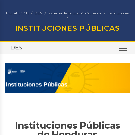
Portal UNAH
DES
Sistema de Educación Superior
Instituciones
INSTITUCIONES PÚBLICAS
DES
TO
Instituciones Públicas
de Honduras