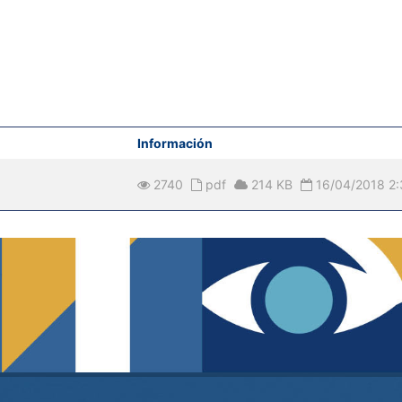
Información
2740
pdf
214 KB
16/04/2018 2