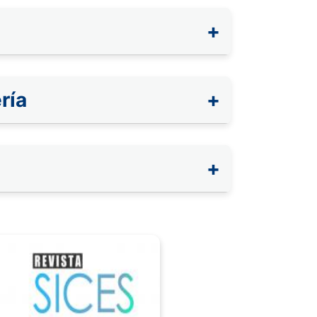
+
ría
+
+