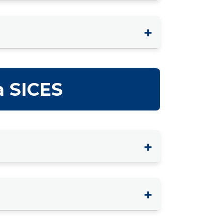
+
a SICES
+
+