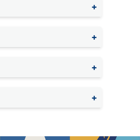
+
+
+
+