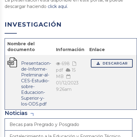
La presentación está disponible en este portal, la puede
descargar haciendo
click aquí.
INVESTIGACIÓN
Nombre del
documento
Información
Enlace
Presentacion-
698
DESCARGAR
de-Informe-
pdf
15
Preliminar-al-
MB
CES-Estudio-
01/12/2023
sobre-
9:26am
Educacion-
Superior-y-
los-ODS.pdf
Noticias
Becas para Pregrado y Posgrado
Fortalecimiento a la Educación y Formación Técnico