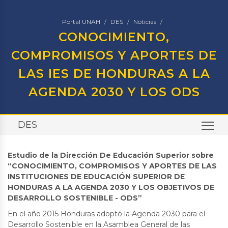
Portal UNAH
DES
Noticias
CONOCIMIENTO,
COMPROMISOS Y APORTES DE
LAS IES DE HONDURAS A LA
AGENDA 2030 Y LOS ODS
DES
TO
Estudio de la Dirección De Educación Superior sobre
“CONOCIMIENTO, COMPROMISOS Y APORTES DE LAS
INSTITUCIONES DE EDUCACIÓN SUPERIOR DE
HONDURAS A LA AGENDA 2030 Y LOS OBJETIVOS DE
DESARROLLO SOSTENIBLE - ODS”
En el año 2015 Honduras adoptó la Agenda 2030 para el
Desarrollo Sostenible en la Asamblea General de las